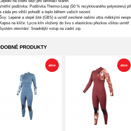
Lepidlo na vodní bázi pro laminaci tkanin.
Vnitřní podšívka: Podšívka Thermo-Loop (50 % recyklovaného polyesteru) pří
a záda pro větší pohodlí a teplo během vašich sezení.
Švy: Lepené a slepě šité (GBS) a uvnitř zesílené našimi ultra měkkými neop
Kapsa na klíče: Lycra klín vložený do švu s elastickou přezkou všitou uvnitř.
Systém otevírání: Snadnější vstup na zadní zip.
ODOBNÉ PRODUKTY