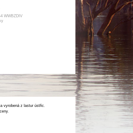
S4 WWBZDIV
ky
vyrobená z lastur ústřic.
 ceny.