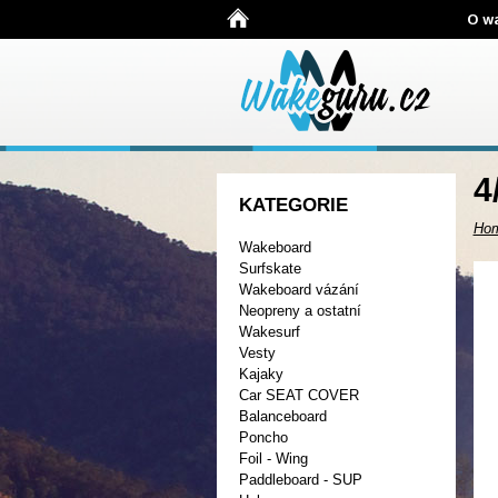
O w
4
KATEGORIE
Ho
Wakeboard
Surfskate
Wakeboard vázání
Neopreny a ostatní
Wakesurf
Vesty
Kajaky
Car SEAT COVER
Balanceboard
Poncho
Foil - Wing
Paddleboard - SUP