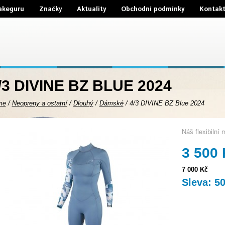
akeguru
Značky
Aktuality
Obchodní podmínky
Kontak
/3 DIVINE BZ BLUE 2024
me
/
Neopreny a ostatní
/
Dlouhý
/
Dámské
/
4/3 DIVINE BZ Blue 2024
Náš flexibilní 
3 500
7 000 Kč
Sleva: 5