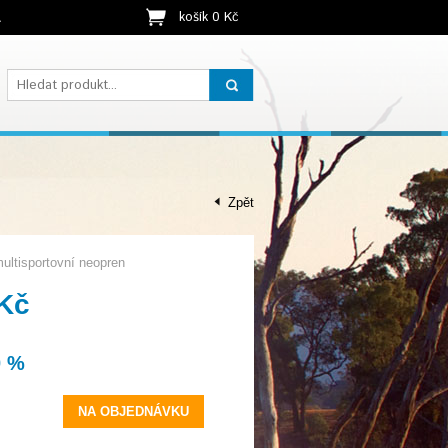
košík 0 Kč
t
Zpět
multisportovní neopren
 Kč
0 %
NA OBJEDNÁVKU