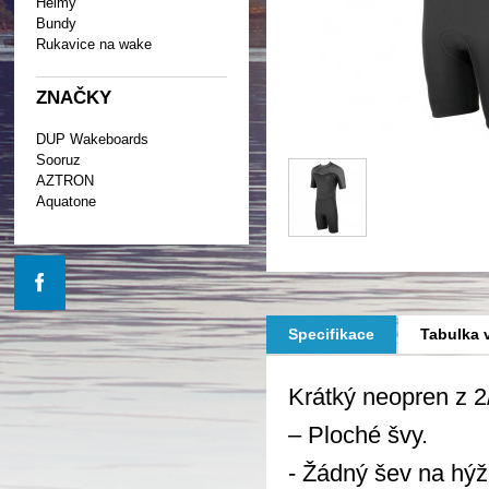
Helmy
Bundy
Rukavice na wake
ZNAČKY
DUP Wakeboards
Sooruz
AZTRON
Aquatone
Specifikace
Tabulka v
Krátký neopren z 
– Ploché švy.
- Žádný šev na hýždí