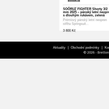
SOÖRUZ FIGHTER Shorty 3/2
mm 2025 – pánský letní neopr
s dlouhým rukávem, zelená
Prémiový pánský letní neopren
střihu Springsuit...
3 800 Kč
|
|
Aktuality
Obchodní podmínky
Ko
© 2026 - Bretton 