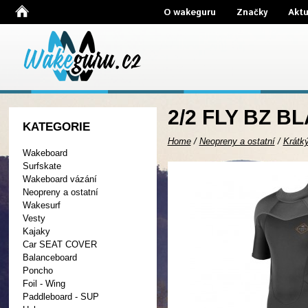
O wakeguru
Značky
Aktu
2/2 FLY BZ B
KATEGORIE
Home
/
Neopreny a ostatní
/
Krátk
Wakeboard
Surfskate
Wakeboard vázání
Neopreny a ostatní
Wakesurf
Vesty
Kajaky
Car SEAT COVER
Balanceboard
Poncho
Foil - Wing
Paddleboard - SUP