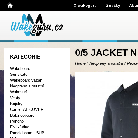
O wakeguru
Značky
Aktu
0/5 JACKET 
KATEGORIE
Home
/
Neopreny a ostatní
/
Neopr
Wakeboard
Surfskate
Wakeboard vázání
Neopreny a ostatní
Wakesurf
Vesty
Kajaky
Car SEAT COVER
Balanceboard
Poncho
Foil - Wing
Paddleboard - SUP