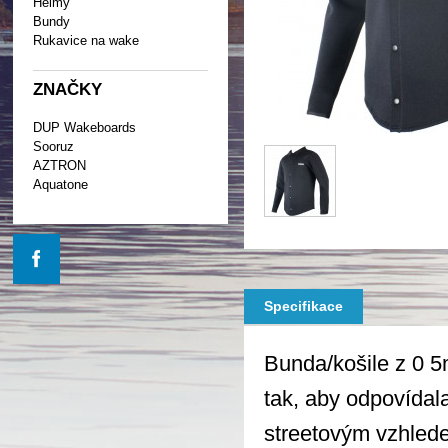
Helmy
Bundy
Rukavice na wake
ZNAČKY
DUP Wakeboards
Sooruz
AZTRON
Aquatone
Specifikace
Bunda/košile z 0 5
tak, aby odpovídal
streetovým vzhled