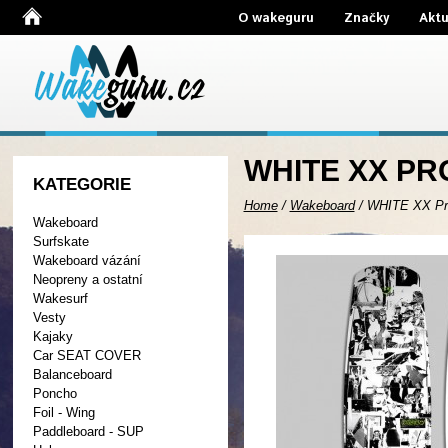
O wakeguru
Značky
Aktu
WHITE XX PR
KATEGORIE
Home
/
Wakeboard
/
WHITE XX Pr
Wakeboard
Surfskate
Wakeboard vázání
Neopreny a ostatní
Wakesurf
Vesty
Kajaky
Car SEAT COVER
Balanceboard
Poncho
Foil - Wing
Paddleboard - SUP