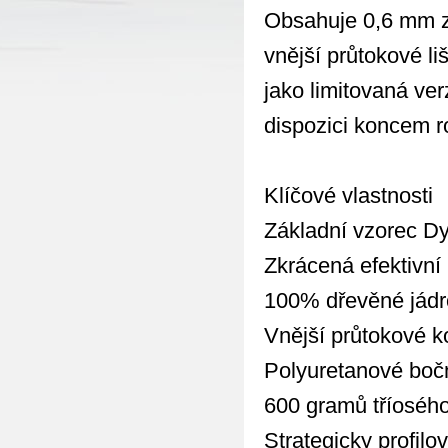
Obsahuje 0,6 mm z
vnější průtokové li
jako limitovaná ve
dispozici koncem r
Klíčové vlastnosti
Základní vzorec D
Zkrácená efektivní
100% dřevěné jádr
Vnější průtokové k
Polyuretanové bočn
600 gramů tříoséh
Strategicky profilo