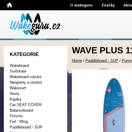
O wakeguru
Značky
Aktu
WAVE PLUS 11
KATEGORIE
Home
/
Paddleboard - SUP
/
Pump
Wakeboard
Surfskate
Wakeboard vázání
Neopreny a ostatní
Wakesurf
Vesty
Kajaky
Car SEAT COVER
Balanceboard
Poncho
Foil - Wing
Paddleboard - SUP