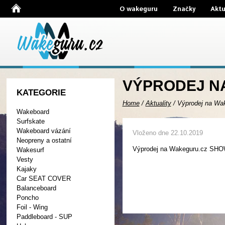
O wakeguru
Značky
Aktu
VÝPRODEJ N
KATEGORIE
Home
/
Aktuality
/
Výprodej na W
Wakeboard
Surfskate
Wakeboard vázání
Vloženo dne 22.10.2019
Neopreny a ostatní
Výprodej na Wakeguru.cz 
Wakesurf
Vesty
Kajaky
Car SEAT COVER
Balanceboard
Poncho
Foil - Wing
Paddleboard - SUP