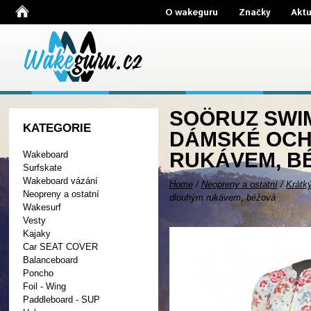
O wakeguru
Značky
Aktu
SOÖRUZ SWIMS
KATEGORIE
DÁMSKÉ OCH
RUKÁVEM, B
Wakeboard
Surfskate
Wakeboard vázání
Home
/
Neopreny a ostatní
/
Krátk
Neopreny a ostatní
dlouhým rukávem, béžová
Wakesurf
Vesty
Kajaky
Car SEAT COVER
Balanceboard
Poncho
Foil - Wing
Paddleboard - SUP