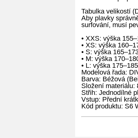
Tabulka velikostí (
Aby plavky správně
surfování, musí pev
• XXS: výška 155–
• XS: výška 160–1
• S: výška 165–17
• M: výška 170–18
• L: výška 175–185
Modelová řada: DI
Barva: Béžová (Be
Složení materiálu:
Střih: Jednodílné 
Vstup: Přední krátk
Kód produktu: S