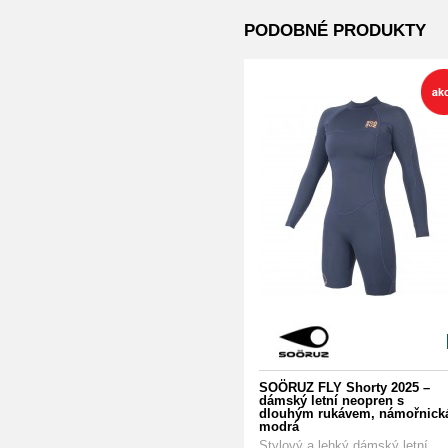
PODOBNÉ PRODUKTY
SOÖRUZ FLY Shorty 2025 –
dámský letní neopren s
dlouhým rukávem, námořnick
modrá
Stylový a lehký dámský letní