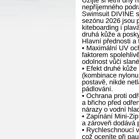
Užijte si letní dny
nepříjemného pod
Swimsuit DIVINE s
sezónu 2026 jsou p
kiteboarding i pla
druhá kůže a posky
Hlavní přednosti a 
• Maximální UV och
faktorem spolehliv
odolnost vůči slané
• Efekt druhé kůže 
(kombinace nylonu 
postavě, nikde net
pádlování.
• Ochrana proti od
a břicho před odře
nárazy o vodní hla
• Zapínání Mini-Zi
a zároveň dodává 
• Rychleschnoucí vl
což oceníte při pau