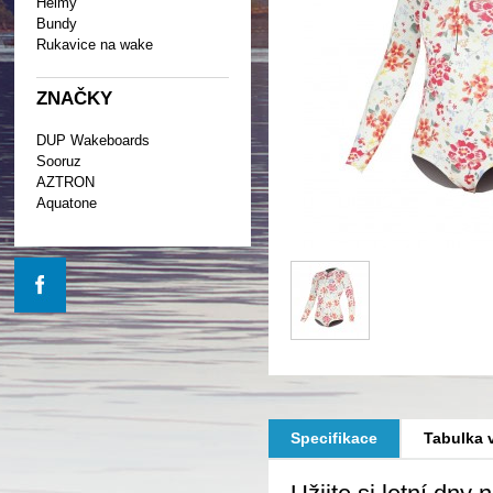
Helmy
Bundy
Rukavice na wake
ZNAČKY
DUP Wakeboards
Sooruz
AZTRON
Aquatone
Specifikace
Tabulka v