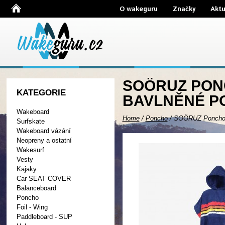
O wakeguru
Značky
Aktu
SOÖRUZ PONC
KATEGORIE
BAVLNĚNÉ P
Wakeboard
Home
/
Poncho
/
SOÖRUZ Poncho L
Surfskate
Wakeboard vázání
Neopreny a ostatní
Wakesurf
Vesty
Kajaky
Car SEAT COVER
Balanceboard
Poncho
Foil - Wing
Paddleboard - SUP