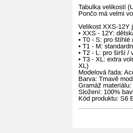
Tabulka velikostí (
Pončo má velmi vol
Velikost XXS-12Y je
• XXS - 12Y: dětská
• T0 - S: pro štíhl
• T1 - M: standardn
• T2 - L: pro širší 
• T3 - XL: extra vo
XL)
Modelová řada: Ac
Barva: Tmavě mod
Gramáž materiálu:
Složení: 100% bav
Kód produktu: S6