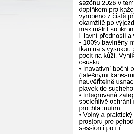
sezónu 2026 v tem
doplňkem pro každéh
vyrobeno z čistě p
okamžitě po výjezd
maximální soukrom
Hlavní přednosti a 
• 100% bavlněný ma
tkanina s vysokou 
pocit na kůži. Vyni
osušku.
• Inovativní boční
(falešnými kapsami
neuvěřitelně usnad
plavek do suchého 
• Integrovaná zat
spolehlivě ochrání
prochladnutím.
• Volný a praktický 
prostoru pro pohod
session i po ní.