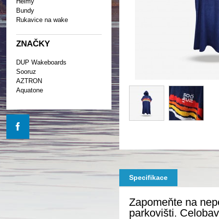
Helmy
Bundy
Rukavice na wake
ZNAČKY
DUP Wakeboards
Sooruz
AZTRON
Aquatone
Specifikace
Zapomeňte na nepoh
parkovišti. Celob