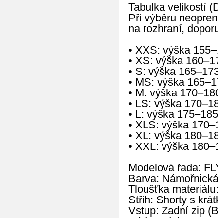
Tabulka velikostí (
Při výběru neopren
na rozhraní, doporu
• XXS: výška 155–
• XS: výška 160–1
• S: výška 165–17
• MS: výška 165–1
• M: výška 170–18
• LS: výška 170–1
• L: výška 175–185
• XLS: výška 170–
• XL: výška 180–1
• XXL: výška 180–
Modelová řada: FL
Barva: Námořnická
Tloušťka materiálu
Střih: Shorty s kr
Vstup: Zadní zip (