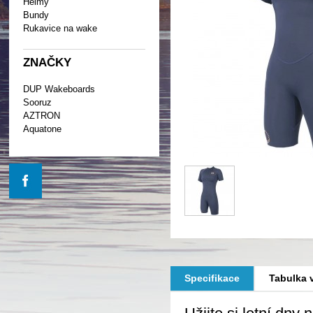
Helmy
Bundy
Rukavice na wake
ZNAČKY
DUP Wakeboards
Sooruz
AZTRON
Aquatone
Specifikace
Tabulka v