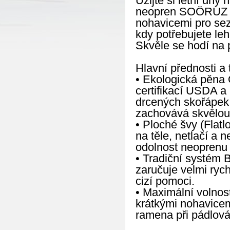
Užijte si letní dny
neopren SOÖRUZ FL
nohavicemi pro sez
kdy potřebujete le
Skvěle se hodí na 
Hlavní přednosti a 
• Ekologická pěna 
certifikací USDA a
drcených skořápek ú
zachovává skvělou e
• Ploché švy (Flatl
na těle, netlačí a 
odolnost neoprenu p
• Tradiční systém 
zaručuje velmi ryc
cizí pomoci.
• Maximální volnos
krátkými nohavicem
ramena při pádlová