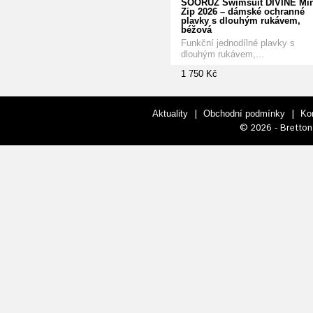
SOÖRUZ Swimsuit DIVINE Min
Zip 2026 – dámské ochranné
plavky s dlouhým rukávem,
béžová
Funkční jednodílné plavky s
dlouhým rukávem,...
1 750 Kč
|
|
Aktuality
Obchodní podmínky
Ko
© 2026 - Bretton 