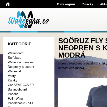
O wakeguru
Značky
Aktu
SOÖRUZ FLY 
KATEGORIE
NEOPREN S 
MODRÁ
Wakeboard
Surfskate
Wakeboard vázání
Home
/
Neopreny a ostatní
/
Krátk
Neopreny a ostatní
námořnická modrá
Wakesurf
Vesty
Kajaky
Car SEAT COVER
Balanceboard
Poncho
Foil - Wing
Paddleboard - SUP