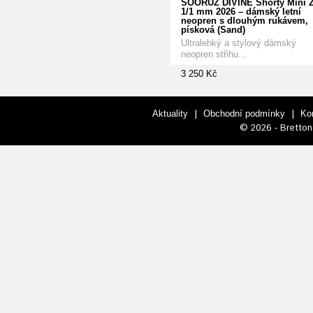
SOÖRUZ DIVINE Shorty Mini Z
1/1 mm 2026 – dámský letní
neopren s dlouhým rukávem,
písková (Sand)
Ultralehký a stylový dámský
neopren střihu...
3 250 Kč
|
|
Aktuality
Obchodní podmínky
Ko
© 2026 - Bretton 