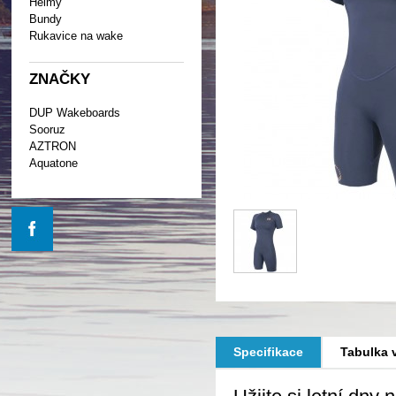
Helmy
Bundy
Rukavice na wake
ZNAČKY
DUP Wakeboards
Sooruz
AZTRON
Aquatone
Specifikace
Tabulka v