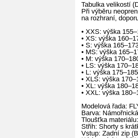
Tabulka velikostí (
Při výběru neopren
na rozhraní, doporu
• XXS: výška 155–
• XS: výška 160–1
• S: výška 165–17
• MS: výška 165–1
• M: výška 170–18
• LS: výška 170–1
• L: výška 175–185
• XLS: výška 170–
• XL: výška 180–1
• XXL: výška 180–
Modelová řada: FL
Barva: Námořnická
Tloušťka materiálu
Střih: Shorty s kr
Vstup: Zadní zip (