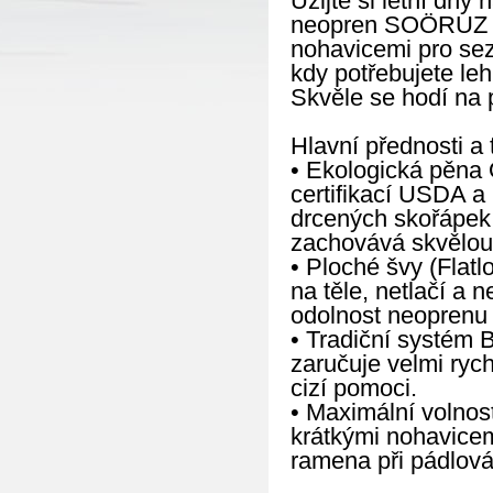
Užijte si letní dny
neopren SOÖRUZ FL
nohavicemi pro sez
kdy potřebujete le
Skvěle se hodí na 
Hlavní přednosti a 
• Ekologická pěna 
certifikací USDA a
drcených skořápek ú
zachovává skvělou e
• Ploché švy (Flatl
na těle, netlačí a 
odolnost neoprenu p
• Tradiční systém 
zaručuje velmi ryc
cizí pomoci.
• Maximální volnos
krátkými nohavicem
ramena při pádlová