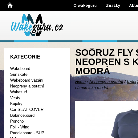
O wakeguru
Značky
Aktu
SOÖRUZ FLY 
KATEGORIE
NEOPREN S 
MODRÁ
Wakeboard
Surfskate
Wakeboard vázání
Home
/
Neopreny a ostatní
/
Krátk
Neopreny a ostatní
námořnická modrá
Wakesurf
Vesty
Kajaky
Car SEAT COVER
Balanceboard
Poncho
Foil - Wing
Paddleboard - SUP