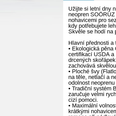
Užijte si letní dny
neopren SOÖRUZ FL
nohavicemi pro sez
kdy potřebujete le
Skvěle se hodí na 
Hlavní přednosti a 
• Ekologická pěna 
certifikací USDA a
drcených skořápek ú
zachovává skvělou e
• Ploché švy (Flatl
na těle, netlačí a 
odolnost neoprenu p
• Tradiční systém 
zaručuje velmi ryc
cizí pomoci.
• Maximální volnos
krátkými nohavicem