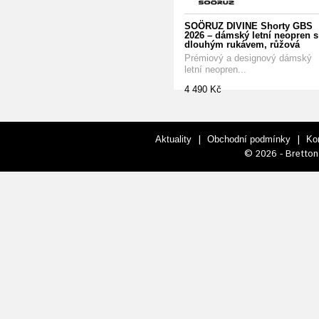
SOÖRUZ DIVINE Shorty GBS
2026 – dámský letní neopren s
dlouhým rukávem, růžová
Prémiový a designový dámský
letní neopren...
4 490 Kč
|
|
Aktuality
Obchodní podmínky
Ko
© 2026 - Bretton 