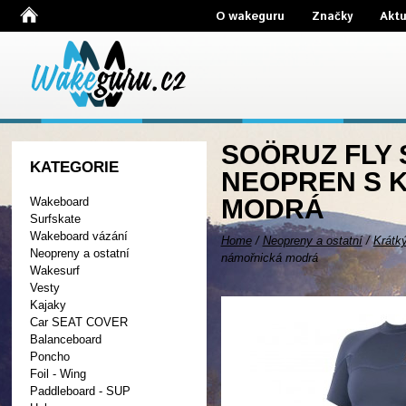
O wakeguru
Značky
Aktu
SOÖRUZ FLY 
KATEGORIE
NEOPREN S 
MODRÁ
Wakeboard
Surfskate
Wakeboard vázání
Home
/
Neopreny a ostatní
/
Krátk
Neopreny a ostatní
námořnická modrá
Wakesurf
Vesty
Kajaky
Car SEAT COVER
Balanceboard
Poncho
Foil - Wing
Paddleboard - SUP