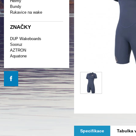
Helmy
Bundy
Rukavice na wake
ZNAČKY
DUP Wakeboards
Sooruz
AZTRON
Aquatone
Specifikace
Tabulka v