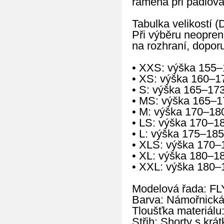
ramena při pádlová
Tabulka velikostí (
Při výběru neopren
na rozhraní, doporu
• XXS: výška 155–
• XS: výška 160–1
• S: výška 165–17
• MS: výška 165–1
• M: výška 170–18
• LS: výška 170–1
• L: výška 175–185
• XLS: výška 170–
• XL: výška 180–1
• XXL: výška 180–
Modelová řada: FL
Barva: Námořnická
Tloušťka materiálu
Střih: Shorty s kr