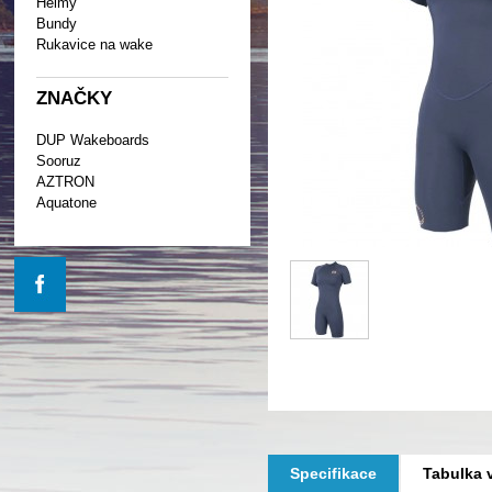
Helmy
Bundy
Rukavice na wake
ZNAČKY
DUP Wakeboards
Sooruz
AZTRON
Aquatone
Specifikace
Tabulka v