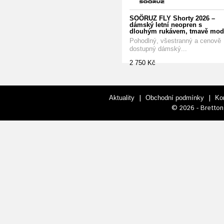
SOÖRUZ FLY Shorty 2026 –
dámský letní neopren s
dlouhým rukávem, tmavě mod
Pohodlný, všestranný a cenově
dostupný dámský...
2 750 Kč
|
|
Aktuality
Obchodní podmínky
Ko
© 2026 - Bretton 