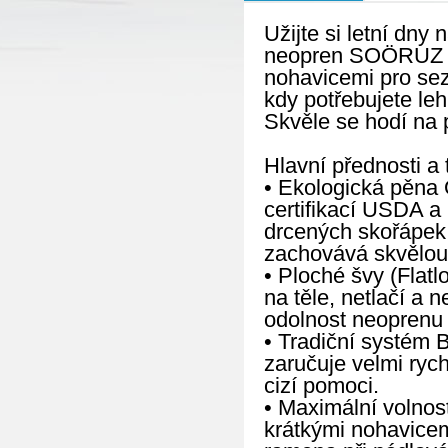
Užijte si letní dny
neopren SOÖRUZ FL
nohavicemi pro sez
kdy potřebujete le
Skvěle se hodí na 
Hlavní přednosti a 
• Ekologická pěna 
certifikací USDA a
drcených skořápek ú
zachovává skvělou e
• Ploché švy (Flatl
na těle, netlačí a 
odolnost neoprenu p
• Tradiční systém 
zaručuje velmi ryc
cizí pomoci.
• Maximální volnos
krátkými nohavicem