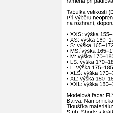
ramena při pádlová
Tabulka velikostí (
Při výběru neopren
na rozhraní, doporu
• XXS: výška 155–
• XS: výška 160–1
• S: výška 165–17
• MS: výška 165–1
• M: výška 170–18
• LS: výška 170–1
• L: výška 175–185
• XLS: výška 170–
• XL: výška 180–1
• XXL: výška 180–
Modelová řada: FL
Barva: Námořnická
Tloušťka materiálu
Střih: Shorty s kr