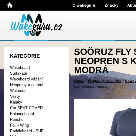
O wakeguru
Značky
Aktu
SOÖRUZ FLY 
KATEGORIE
NEOPREN S 
MODRÁ
Wakeboard
Surfskate
Wakeboard vázání
Home
/
Neopreny a ostatní
/
Krátk
Neopreny a ostatní
námořnická modrá
Wakesurf
Vesty
Kajaky
Car SEAT COVER
Balanceboard
Poncho
Foil - Wing
Paddleboard - SUP