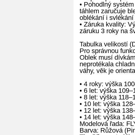
• Pohodlný systém 
táhlem zaručuje b
oblékání i svlékán
• Záruka kvality: 
záruku 3 roky na š
Tabulka velikostí (D
Pro správnou funkc
Oblek musí dívkám t
neprotékala chladn
váhy, věk je orienta
• 4 roky: výška 10
• 6 let: výška 109
• 8 let: výška 118
• 10 let: výška 12
• 12 let: výška 13
• 14 let: výška 14
Modelová řada: FL
Barva: Růžová (Pi