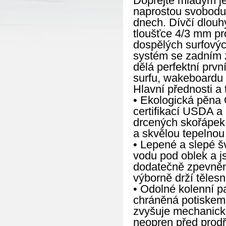
Dopřejte mladým je
naprostou svobodu 
dnech. Dívčí dlou
tloušťce 4/3 mm pr
dospělých surfovýc
systém se zadním z
dělá perfektní prv
surfu, wakeboardu 
Hlavní přednosti a 
• Ekologická pěna 
certifikací USDA a
drcených skořápek 
a skvělou tepelnou
• Lepené a slepé 
vodu pod oblek a js
dodatečně zpevněny
výborně drží tělesn
• Odolné kolenní pa
chráněná potiskem 
zvyšuje mechanicko
neopren před prod