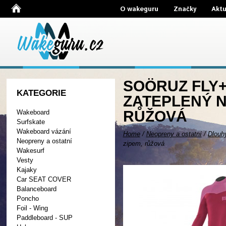
O wakeguru
Značky
Aktu
SOÖRUZ FLY+ 
KATEGORIE
ZATEPLENÝ N
RŮŽOVÁ
Wakeboard
Surfskate
Wakeboard vázání
Home
/
Neopreny a ostatní
/
Dlouh
Neopreny a ostatní
zipem, růžová
Wakesurf
Vesty
Kajaky
Car SEAT COVER
Balanceboard
Poncho
Foil - Wing
Paddleboard - SUP