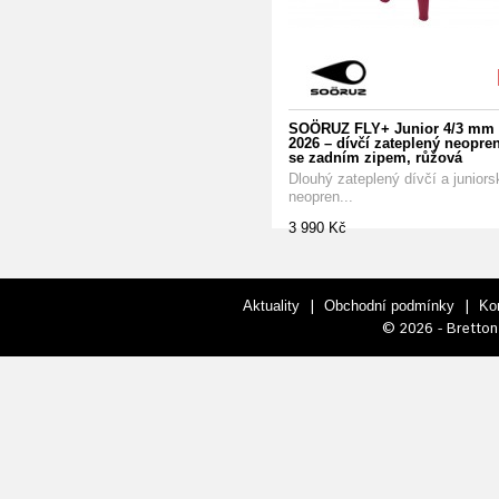
SOÖRUZ FLY+ Junior 4/3 mm
2026 – dívčí zateplený neopre
se zadním zipem, růžová
Dlouhý zateplený dívčí a juniors
neopren...
3 990 Kč
|
|
Aktuality
Obchodní podmínky
Ko
© 2026 - Bretton 