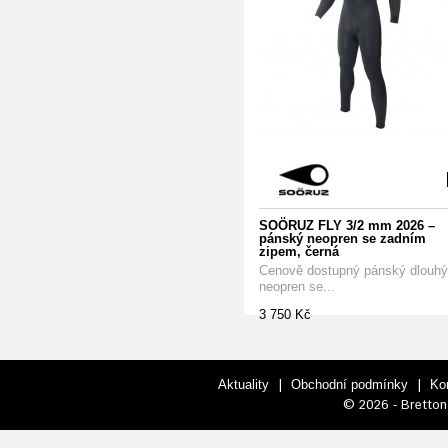
SOÖRUZ FLY 3/2 mm 2026 –
pánský neopren se zadním
zipem, černá
Cenově dostupný pánský dlouhý
neopren se...
3 750 Kč
|
|
Aktuality
Obchodní podmínky
Ko
© 2026 - Bretton 