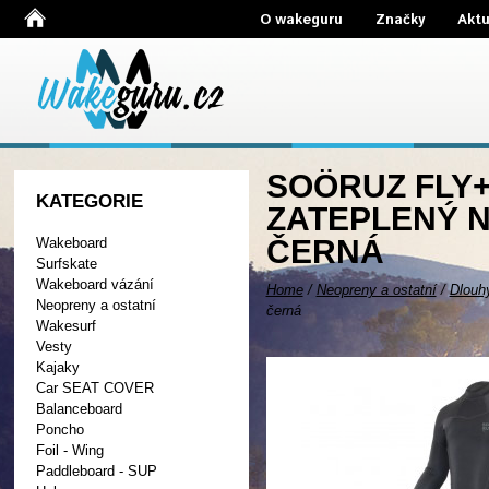
O wakeguru
Značky
Aktu
SOÖRUZ FLY+
KATEGORIE
ZATEPLENÝ N
ČERNÁ
Wakeboard
Surfskate
Wakeboard vázání
Home
/
Neopreny a ostatní
/
Dlouh
Neopreny a ostatní
černá
Wakesurf
Vesty
Kajaky
Car SEAT COVER
Balanceboard
Poncho
Foil - Wing
Paddleboard - SUP