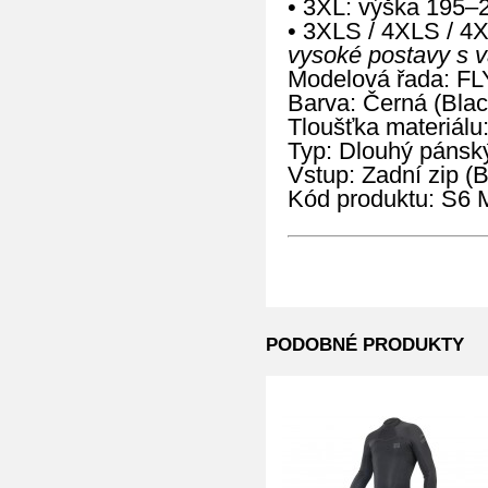
• 3XL: výška 195–
• 3XLS / 4XLS / 4
vysoké postavy s 
Modelová řada: FL
Barva: Černá (Blac
Tloušťka materiálu
Typ: Dlouhý pánský
Vstup: Zadní zip (
Kód produktu: S
PODOBNÉ PRODUKTY