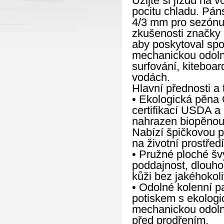
Užijte si jízdu na 
pocitu chladu. Pá
4/3 mm pro sezónu 
zkušenosti značky 
aby poskytoval spol
mechanickou odolno
surfování, kiteboar
vodách.
Hlavní přednosti a 
• Ekologická pěna Ö
certifikací USDA a
nahrazen biopěnou 
Nabízí špičkovou p
na životní prostředí
• Pružné ploché šv
poddajnost, dlouho
kůži bez jakéhokoli
• Odolné kolenní p
potiskem s ekologi
mechanickou odolno
před prodřením.