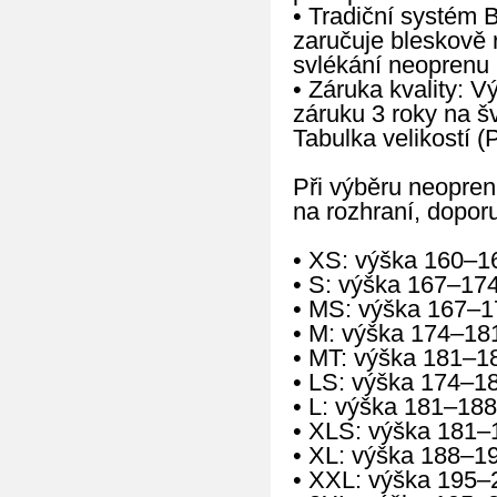
• Tradiční systém 
zaručuje bleskově 
svlékání neoprenu 
• Záruka kvality: 
záruku 3 roky na š
Tabulka velikostí (
Při výběru neopren
na rozhraní, doporu
• XS: výška 160–1
• S: výška 167–17
• MS: výška 167–1
• M: výška 174–18
• MT: výška 181–1
• LS: výška 174–1
• L: výška 181–188
• XLS: výška 181–
• XL: výška 188–1
• XXL: výška 195–