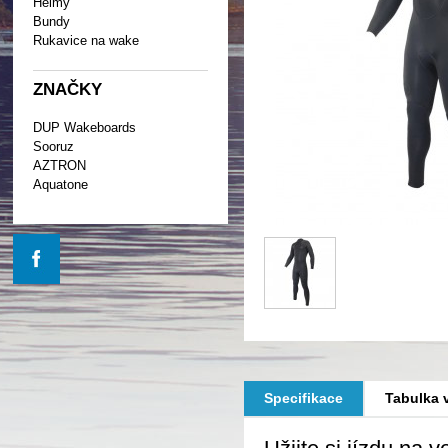
Helmy
Bundy
Rukavice na wake
ZNAČKY
DUP Wakeboards
Sooruz
AZTRON
Aquatone
Specifikace
Tabulka v