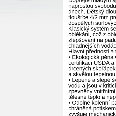
Dopřejte mladým s
naprostou svobodu 
dnech. Dětský dlo
tloušťce 4/3 mm pr
dospělých surfovýc
Klasický systém se
oblékání, což z obl
zlepšování na padd
chladnějších vodác
Hlavní přednosti a 
• Ekologická pěna 
certifikací USDA a
drcených skořápek 
a skvělou tepelnou
• Lepené a slepé 
vodu a jsou v kriti
zpevněny vnitřními
tělesné teplo a ne
• Odolné kolenní pa
chráněná potiskem 
zvyšuje mechanicko