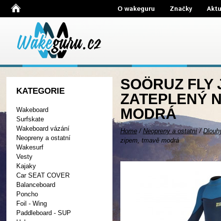
O wakeguru
Značky
Aktu
SOÖRUZ FLY 
KATEGORIE
ZATEPLENÝ N
MODRÁ
Wakeboard
Surfskate
Wakeboard vázání
Home
/
Neopreny a ostatní
/
Dlouh
Neopreny a ostatní
zipem, tmavě modrá
Wakesurf
Vesty
Kajaky
Car SEAT COVER
Balanceboard
Poncho
Foil - Wing
Paddleboard - SUP