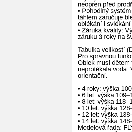
neopren před prod
• Pohodlný systém 
táhlem zaručuje b
oblékání i svlékán
• Záruka kvality: 
záruku 3 roky na š
Tabulka velikostí (D
Pro správnou funkc
Oblek musí dětem tě
neprotékala voda. 
orientační.
• 4 roky: výška 10
• 6 let: výška 109
• 8 let: výška 118
• 10 let: výška 12
• 12 let: výška 13
• 14 let: výška 14
Modelová řada: FL