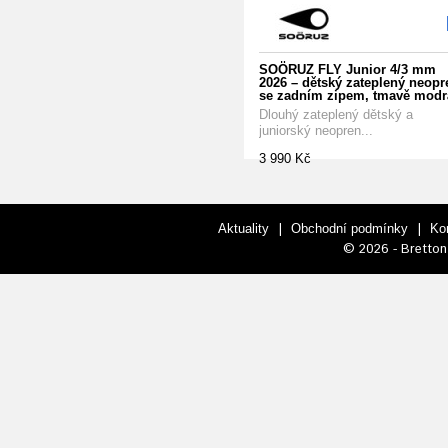
SOÖRUZ FLY Junior 4/3 mm
2026 – dětský zateplený neopr
se zadním zipem, tmavě modr
Dlouhý zateplený dětský a
juniorský neopren...
3 990 Kč
|
|
Aktuality
Obchodní podmínky
Ko
© 2026 - Bretton 