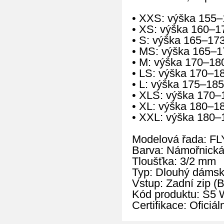
• XXS: výška 155–
• XS: výška 160–1
• S: výška 165–17
• MS: výška 165–1
• M: výška 170–18
• LS: výška 170–1
• L: výška 175–185
• XLS: výška 170–
• XL: výška 180–1
• XXL: výška 180–
Modelová řada: FL
Barva: Námořnická
Tloušťka: 3/2 mm
Typ: Dlouhý dámský
Vstup: Zadní zip (
Kód produktu: S
Certifikace: Oficiá