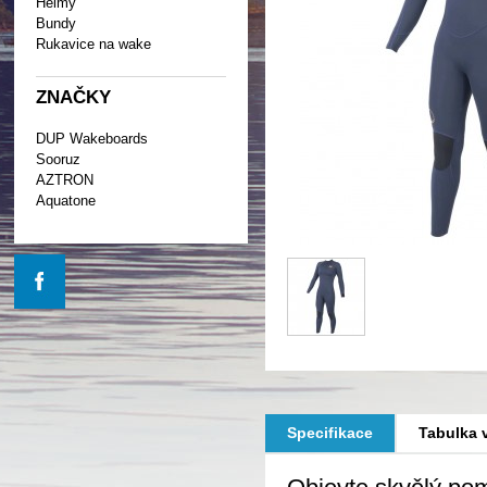
Helmy
Bundy
Rukavice na wake
ZNAČKY
DUP Wakeboards
Sooruz
AZTRON
Aquatone
Specifikace
Tabulka v