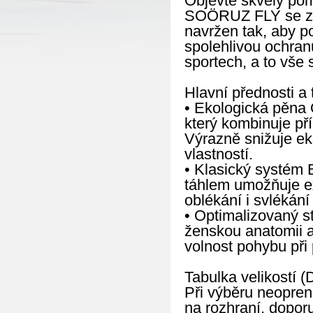
Objevte skvělý po
SOÖRUZ FLY se zad
navržen tak, aby p
spolehlivou ochranu
sportech, a to vše 
Hlavní přednosti a 
• Ekologická pěna 
který kombinuje př
Výrazně snižuje eko
vlastností.
• Klasický systém 
táhlem umožňuje e
oblékání i svlékán
• Optimalizovaný st
ženskou anatomii a
volnost pohybu při
Tabulka velikostí (
Při výběru neopren
na rozhraní, doporu