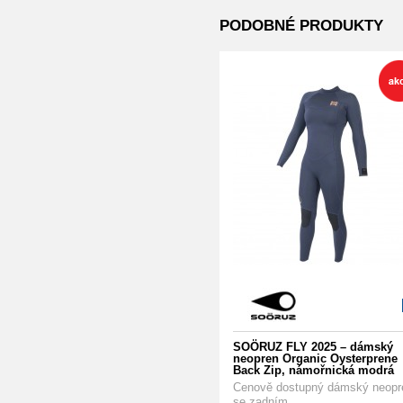
PODOBNÉ PRODUKTY
SOÖRUZ FLY 2025 – dámský
neopren Organic Oysterprene
Back Zip, námořnická modrá
Cenově dostupný dámský neopr
se zadním...