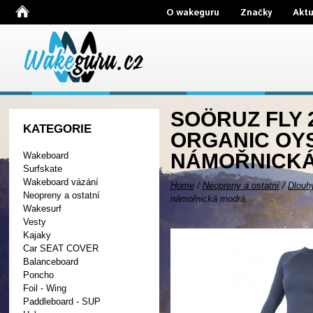
O wakeguru
Značky
Aktu
SOÖRUZ FLY 
KATEGORIE
ORGANIC OYS
NÁMOŘNICK
Wakeboard
Surfskate
Wakeboard vázání
Home
/
Neopreny a ostatní
/
Dlouh
Neopreny a ostatní
námořnická modrá
Wakesurf
Vesty
Kajaky
Car SEAT COVER
Balanceboard
Poncho
Foil - Wing
Paddleboard - SUP