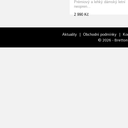
Prémiový a lehký dámský letní
neopren...
2 990 Kč
|
|
Aktuality
Obchodní podmínky
Ko
© 2026 - Bretton 