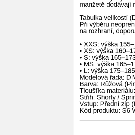
manžetě dodávají n
Tabulka velikostí (
Při výběru neopren
na rozhraní, doporu
• XXS: výška 155–
• XS: výška 160–1
• S: výška 165–17
• MS: výška 165–1
• L: výška 175–185
Modelová řada: DI
Barva: Růžová (Pi
Tloušťka materiálu
Střih: Shorty / Sp
Vstup: Přední zip (
Kód produktu: 