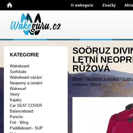
O wakeguru
Značky
Aktu
SOÖRUZ DIVI
KATEGORIE
LETNÍ NEOP
RŮŽOVÁ
Wakeboard
Surfskate
Wakeboard vázání
Home
/
Neopreny a ostatní
/
Krátk
Neopreny a ostatní
rukávem, růžová
Wakesurf
Vesty
Kajaky
Car SEAT COVER
Balanceboard
Poncho
Foil - Wing
Paddleboard - SUP