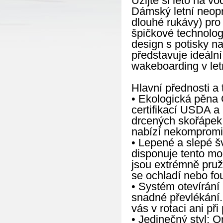
Užijte si léto na v
Dámský letní neop
dlouhé rukávy) pro
špičkové technolog
design s potisky n
představuje ideální
wakeboarding v let
Hlavní přednosti a 
• Ekologická pěna 
certifikací USDA a
drcených skořápek 
nabízí nekompromisn
• Lepené a slepé š
disponuje tento mo
jsou extrémně pružn
se ochladí nebo fou
• Systém otevírání 
snadné převlékání
vás v rotaci ani při
• Jedinečný styl: O