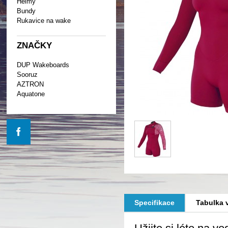
Helmy
Bundy
Rukavice na wake
ZNAČKY
DUP Wakeboards
Sooruz
AZTRON
Aquatone
Specifikace
Tabulka v