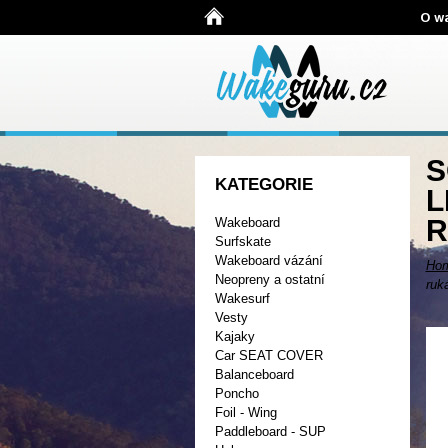
O w
S
KATEGORIE
L
R
Wakeboard
Surfskate
Wakeboard vázání
Ho
Neopreny a ostatní
ruk
Wakesurf
Vesty
Kajaky
Car SEAT COVER
Balanceboard
Poncho
Foil - Wing
Paddleboard - SUP