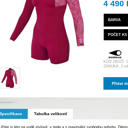
4 490
BARVA
POČET KS
KÓD ZBOŽÍ:
ZÁRUKA: 2 ro
Přidat d
Specifikace
Tabulka velikostí
Užijte si léto na vodě stylově, v teple a s maximální svobodou pohybu. D