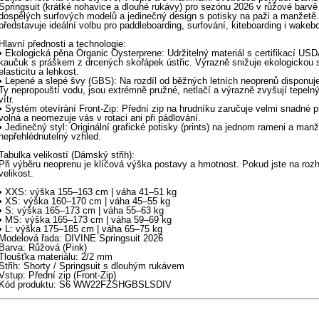
Springsuit (krátké nohavice a dlouhé rukávy) pro sezónu 2026 v růžové barvě
dospělých surfových modelů a jedinečný design s potisky na paži a manžetě.
představuje ideální volbu pro paddleboarding, surfování, kiteboarding i wakeb
Hlavní přednosti a technologie:
• Ekologická pěna Örganic Oysterprene: Udržitelný materiál s certifikací USD
kaučuk s práškem z drcených skořápek ústřic. Výrazně snižuje ekologickou 
elasticitu a lehkost.
• Lepené a slepé švy (GBS): Na rozdíl od běžných letních neoprenů disponu
Ty nepropouští vodu, jsou extrémně pružné, netlačí a výrazně zvyšují tepeln
vítr.
• Systém otevírání Front-Zip: Přední zip na hrudníku zaručuje velmi snadné 
volná a neomezuje vás v rotaci ani při pádlování.
• Jedinečný styl: Originální grafické potisky (prints) na jednom rameni a man
nepřehlédnutelný vzhled.
Tabulka velikostí (Dámský střih):
Při výběru neoprenu je klíčová výška postavy a hmotnost. Pokud jste na rozh
velikost.
• XXS: výška 155–163 cm | váha 41–51 kg
• XS: výška 160–170 cm | váha 45–55 kg
• S: výška 165–173 cm | váha 55–63 kg
• MS: výška 165–173 cm | váha 59–69 kg
• L: výška 175–185 cm | váha 65–75 kg
Modelová řada: DIVINE Springsuit 2026
Barva: Růžová (Pink)
Tloušťka materiálu: 2/2 mm
Střih: Shorty / Springsuit s dlouhým rukávem
Vstup: Přední zip (Front-Zip)
Kód produktu: S6 WW22FZSHGBSLSDIV