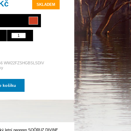
 Kč
SKLADEM
 S6 WW22FZSHGBSLSDIV
ky
o košíku
ámský letní neopren SOÖRUZ DIVINE