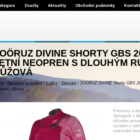
akeguru
Značky
Aktuality
Obchodní podmínky
Kontak
OÖRUZ DIVINE SHORTY GBS 2
ETNÍ NEOPREN S DLOUHÝM R
ŮŽOVÁ
me
/
Neopreny a ostatní
/
Krátký
/
Dámské
/
SOÖRUZ DIVINE Shorty GBS 202
ávem, růžová
Prémiový a des
Springsuit s d
růžovém prove
vyroben z udrž
maximální kom