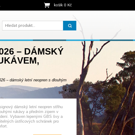
košík 0 Kč
t
026 – DÁMSKÝ
UKÁVEM,
6 – dámský letní neopren s dlouhým
Zpět
ignový dámský letní neopren střihu
louhými rukávy a předním zipem v
dení. Vybaven lepenými GBS švy a
itelných ústřicových schránek pro
fort.