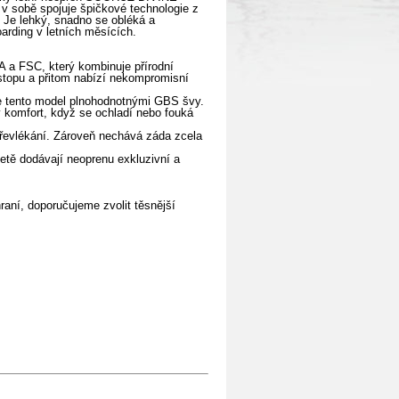
 v sobě spojuje špičkové technologie z
 Je lehký, snadno se obléká a
oarding v letních měsících.
A a FSC, který kombinuje přírodní
stopu a přitom nabízí nekompromisní
je tento model plnohodnotnými GBS švy.
ý komfort, když se ochladí nebo fouká
převlékání. Zároveň nechává záda zcela
žetě dodávají neoprenu exkluzivní a
raní, doporučujeme zvolit těsnější