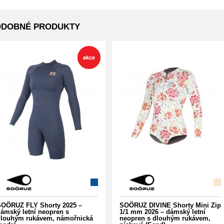
ODOBNÉ PRODUKTY
OÖRUZ FLY Shorty 2025 –
SOÖRUZ DIVINE Shorty Mini Zip
ámský letní neopren s
1/1 mm 2026 – dámský letní
louhým rukávem, námořnická
neopren s dlouhým rukávem,