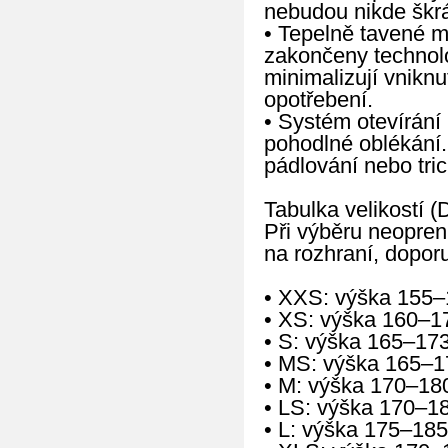
nebudou nikde škrá
• Tepelně tavené m
zakončeny technolog
minimalizují vniknu
opotřebení.
• Systém otevírání 
pohodlné oblékání.
pádlování nebo tri
Tabulka velikostí (
Při výběru neopren
na rozhraní, doporu
• XXS: výška 155–
• XS: výška 160–1
• S: výška 165–17
• MS: výška 165–1
• M: výška 170–18
• LS: výška 170–1
• L: výška 175–185