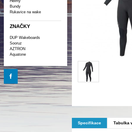
Helmy
Bundy
Rukavice na wake
ZNAČKY
DUP Wakeboards
Sooruz
AZTRON
Aquatone
Specifikace
Tabulka v