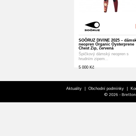
SOÖRUZ DIVINE 2025 – dáms
neopren Organic Oysterprene
Chest Zip, červená
Špičkový dámský neopren s
hrudním zipem...
5 000 Kč
|
|
Aktuality
Obchodní podmínky
Ko
© 2026 - Bretton 