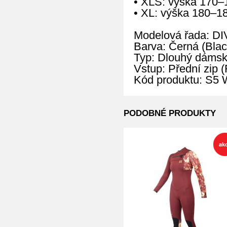
• XLS: výška 170–
• XL: výška 180–1
Modelová řada: D
Barva: Černá (Blac
Typ: Dlouhý dámský
Vstup: Přední zip (
Kód produktu: S
PODOBNÉ PRODUKTY