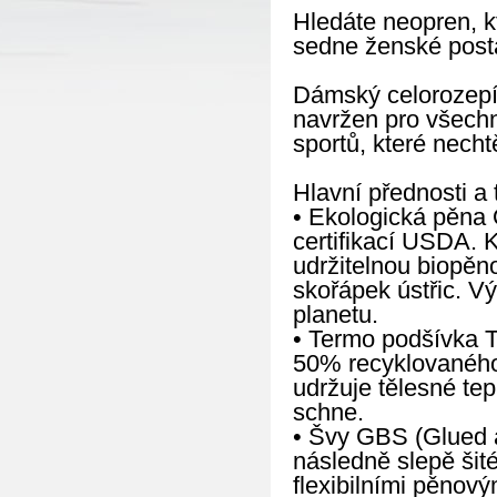
Hledáte neopren, k
sedne ženské posta
Dámský celorozep
navržen pro všechn
sportů, které nech
Hlavní přednosti a 
• Ekologická pěna 
certifikací USDA. 
udržitelnou biopěn
skořápek ústřic. V
planetu.
• Termo podšívka T
50% recyklovaného 
udržuje tělesné tep
schne.
• Švy GBS (Glued a
následně slepě šité
flexibilními pěnov