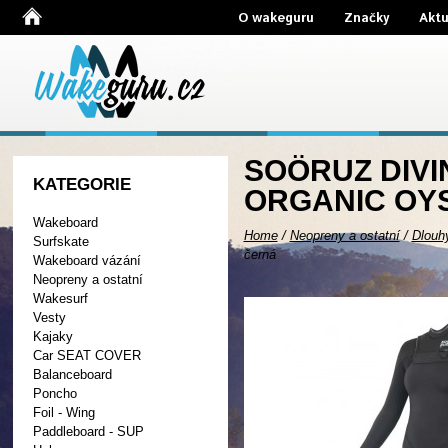
O wakeguru
Značky
Aktu
SOÖRUZ DIVI
KATEGORIE
ORGANIC OYS
Wakeboard
Home
/
Neopreny a ostatní
/
Dlouh
Surfskate
černá
Wakeboard vázání
Neopreny a ostatní
Wakesurf
Vesty
Kajaky
Car SEAT COVER
Balanceboard
Poncho
Foil - Wing
Paddleboard - SUP