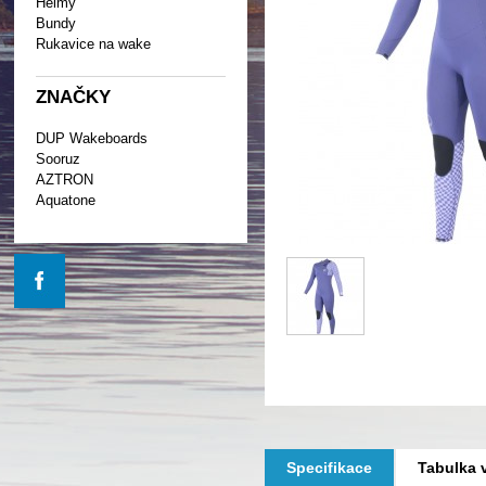
Helmy
Bundy
Rukavice na wake
ZNAČKY
DUP Wakeboards
Sooruz
AZTRON
Aquatone
Specifikace
Tabulka v