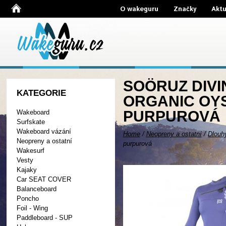
O wakeguru
Značky
Aktu
SOÖRUZ DIVI
KATEGORIE
ORGANIC OYS
PURPUROVÁ
Wakeboard
Surfskate
Wakeboard vázání
Home
/
Neopreny a ostatní
/
Dlouh
Neopreny a ostatní
purpurová
Wakesurf
Vesty
Kajaky
Car SEAT COVER
Balanceboard
Poncho
Foil - Wing
Paddleboard - SUP