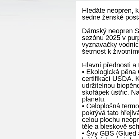
Hledáte neopren, k
sedne ženské posta
Dámský neopren S
sezónu 2025 v purp
vyznavačky vodních 
šetrnost k životním
Hlavní přednosti a 
• Ekologická pěna 
certifikací USDA. 
udržitelnou biopěn
skořápek ústřic. N
planetu.
• Celoplošná termo
pokrývá tato hřeji
celou plochu neopr
těle a bleskově sc
• Švy GBS (Glued an