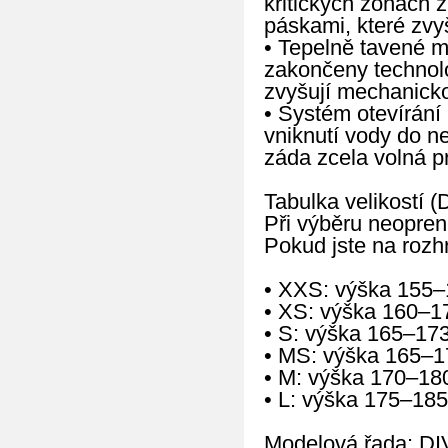
kritických zónách z
páskami, které zvyš
• Tepelně tavené m
zakončeny technolog
zvyšují mechanicko
• Systém otevírání
vniknutí vody do n
záda zcela volná p
Tabulka velikostí (
Při výběru neopren
Pokud jste na rozhr
• XXS: výška 155–
• XS: výška 160–1
• S: výška 165–17
• MS: výška 165–1
• M: výška 170–18
• L: výška 175–185
Modelová řada: D