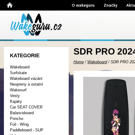
O wakeguru
Značky
Aktu
SDR PRO 202
KATEGORIE
Home
/
Wakeboard
/
SDR PRO 20
Wakeboard
Surfskate
Wakeboard vázání
Neopreny a ostatní
Wakesurf
Vesty
Kajaky
Car SEAT COVER
Balanceboard
Poncho
Foil - Wing
Paddleboard - SUP