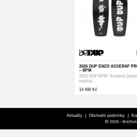
2026 DUP ENZO ASSERAF PR
– BPM
2026 DUP BPM: Kreativní parko
mašina...
14 490 Kč
|
|
Aktuality
Obchodní podmínky
Ko
© 2026 - Bretton 