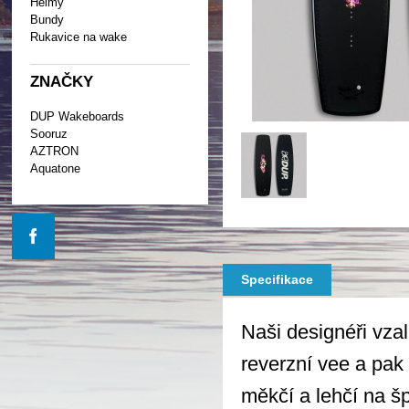
Helmy
Bundy
Rukavice na wake
ZNAČKY
DUP Wakeboards
Sooruz
AZTRON
Aquatone
Specifikace
Naši designéři vzali
reverzní vee a pak 
měkčí a lehčí na š