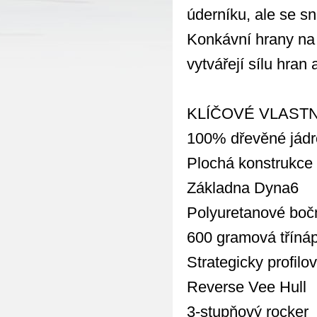
úderníku, ale se sn
Konkávní hrany na 
vytvářejí sílu hran 
KLÍČOVÉ VLAST
100% dřevěné jádr
Plochá konstrukce
Základna Dyna6
Polyuretanové bočn
600 gramová tříná
Strategicky profilo
Reverse Vee Hull
3-stupňový rocker