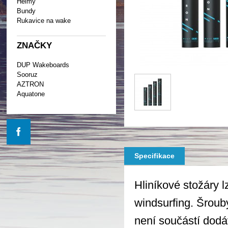
Helmy
Bundy
Rukavice na wake
ZNAČKY
DUP Wakeboards
Sooruz
AZTRON
Aquatone
Specifikace
Hliníkové stožáry lz
windsurfing. Šroub
není součástí dodá