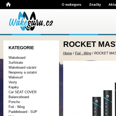
O wakeguru
Značky
Aktu
ROCKET MAST
KATEGORIE
Home
/
Foil - Wing
/
ROCKET MAS
Wakeboard
Surfskate
Wakeboard vázání
Neopreny a ostatní
Wakesurf
Vesty
Kajaky
Car SEAT COVER
Balanceboard
Poncho
Foil - Wing
Paddleboard - SUP