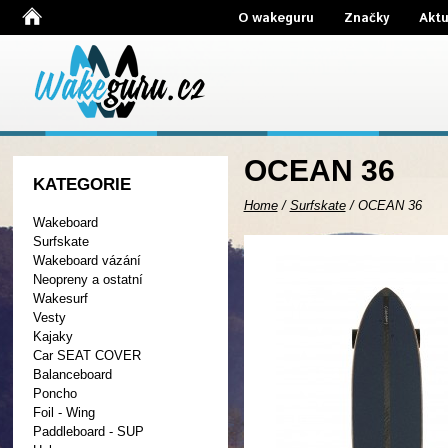
O wakeguru
Značky
Aktu
OCEAN 36
KATEGORIE
Home
/
Surfskate
/
OCEAN 36
Wakeboard
Surfskate
Wakeboard vázání
Neopreny a ostatní
Wakesurf
Vesty
Kajaky
Car SEAT COVER
Balanceboard
Poncho
Foil - Wing
Paddleboard - SUP