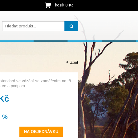
košík 0 Kč
t
Zpět
 standard ve vázání se zaměřením na tři
nkce a podpora.
 Kč
0 %
NA OBJEDNÁVKU