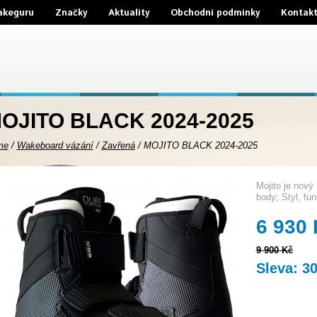
akeguru
Značky
Aktuality
Obchodní podmínky
Kontak
OJITO BLACK 2024-2025
me
/
Wakeboard vázání
/
Zavřená
/
MOJITO BLACK 2024-2025
Mojito je nový
body; Styl, fu
6 930
9 900 Kč
Sleva: 3