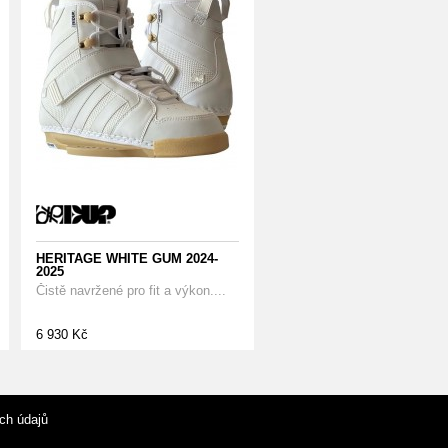
HERITAGE WHITE GUM 2024-
2025
Čistě navržené pro fit a výkon....
6 930 Kč
ch údajů