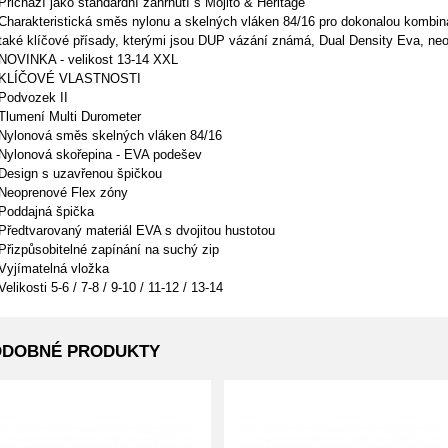
Přichází jako standardní zahrnutí s Mojito & Heritage
Charakteristická směs nylonu a skelných vláken 84/16 pro dokonalou kombina
také klíčové přísady, kterými jsou DUP vázání známá, Dual Density Eva, neop
NOVINKA - velikost 13-14 XXL
KLÍČOVÉ VLASTNOSTI
Podvozek II
Tlumení Multi Durometer
Nylonová směs skelných vláken 84/16
Nylonová skořepina - EVA podešev
Design s uzavřenou špičkou
Neoprenové Flex zóny
Poddajná špička
Předtvarovaný materiál EVA s dvojitou hustotou
Přizpůsobitelné zapínání na suchý zip
Vyjímatelná vložka
Velikosti 5-6 / 7-8 / 9-10 / 11-12 / 13-14
ODOBNÉ PRODUKTY