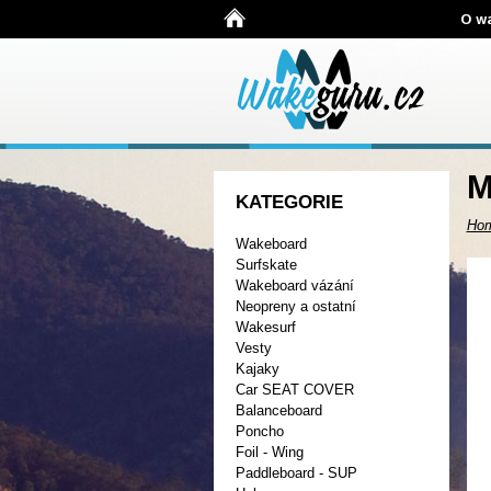
O w
M
KATEGORIE
Ho
Wakeboard
Surfskate
Wakeboard vázání
Neopreny a ostatní
Wakesurf
Vesty
Kajaky
Car SEAT COVER
Balanceboard
Poncho
Foil - Wing
Paddleboard - SUP