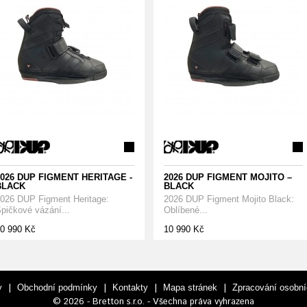
026 DUP FIGMENT HERITAGE -
2026 DUP FIGMENT MOJITO –
BLACK
BLACK
026 DUP Figment Heritage:
2026 DUP Figment Mojito Black:
pičkové vázání...
Oblíbené...
0 990 Kč
10 990 Kč
|
|
|
|
y
Obchodní podmínky
Kontakty
Mapa stránek
Zpracování osobní
© 2026 - Bretton s.r.o. - Všechna práva vyhrazena