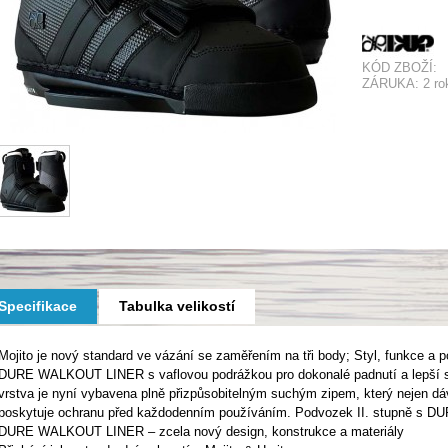
KÓD ZBOŽÍ:
ZÁRUKA: 2 ro
Specifikace
Tabulka velikostí
Mojito je nový standard ve vázání se zaměřením na tři body; Styl, funkce a 
DURE WALKOUT LINER s vaflovou podrážkou pro dokonalé padnutí a lepší s
vrstva je nyní vybavena plně přizpůsobitelným suchým zipem, který nejen dáv
poskytuje ochranu před každodenním používáním. Podvozek II. stupně s DU
DURE WALKOUT LINER – zcela nový design, konstrukce a materiály