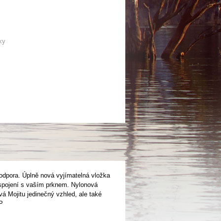
ky
podpora. Úplně nová vyjímatelná vložka
pojení s vaším prknem. Nylonová
á Mojitu jedinečný vzhled, ale také
P