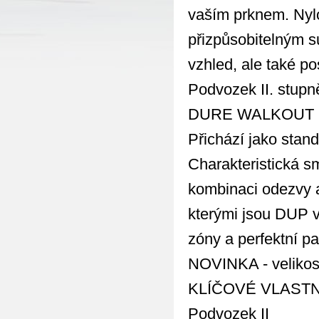
vaším prknem. Nylo
přizpůsobitelným s
vzhled, ale také p
Podvozek II. stup
DURE WALKOUT LIN
Přichází jako stand
Charakteristická s
kombinaci odezvy a
kterými jsou DUP v
zóny a perfektní pa
NOVINKA - velikos
KLÍČOVÉ VLAST
Podvozek II