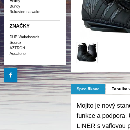
Helmy
Bundy
Rukavice na wake
ZNAČKY
DUP Wakeboards
Sooruz
AZTRON
Aquatone
Specifikace
Tabulka v
Mojito je nový stan
funkce a podpora
LINER s vaflovou p