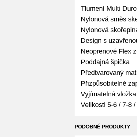
Tlumení Multi Dur
Nylonová směs ske
Nylonová skořepin
Design s uzavřeno
Neoprenové Flex z
Poddajná špička
Předtvarovaný mate
Přizpůsobitelné za
Vyjímatelná vložka
Velikosti 5-6 / 7-8 
PODOBNÉ PRODUKTY