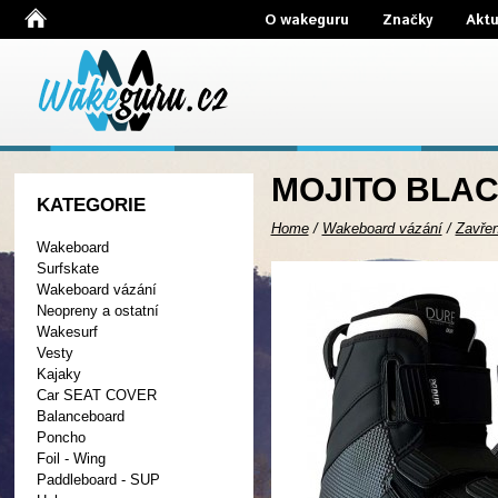
O wakeguru
Značky
Aktu
MOJITO BLAC
KATEGORIE
Home
/
Wakeboard vázání
/
Zavře
Wakeboard
Surfskate
Wakeboard vázání
Neopreny a ostatní
Wakesurf
Vesty
Kajaky
Car SEAT COVER
Balanceboard
Poncho
Foil - Wing
Paddleboard - SUP