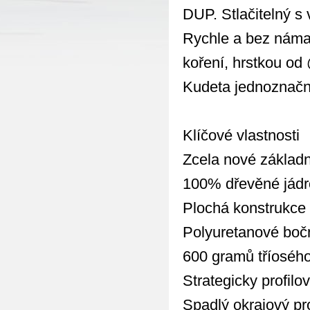
DUP. Stlačitelný s
Rychle a bez náma
koření, hrstkou o
Kudeta jednoznačn
Klíčové vlastnosti
Zcela nové základn
100% dřevěné jádr
Plochá konstrukce
Polyuretanové bočn
600 gramů tříoséh
Strategicky profilo
Spadlý okrajový pro