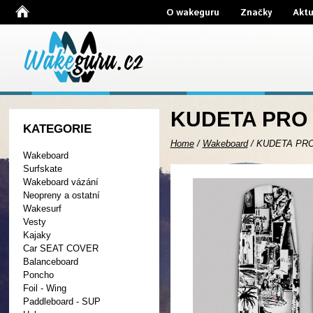
O wakeguru
Značky
Aktu
KUDETA PRO 
KATEGORIE
Home
/
Wakeboard
/
KUDETA PRO
Wakeboard
Surfskate
Wakeboard vázání
Neopreny a ostatní
Wakesurf
Vesty
Kajaky
Car SEAT COVER
Balanceboard
Poncho
Foil - Wing
Paddleboard - SUP