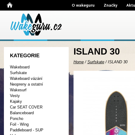
O wakeguru
Značky
Aktu
ISLAND 30
KATEGORIE
Home
/
Surfskate
/
ISLAND 30
Wakeboard
Surfskate
Wakeboard vázání
Neopreny a ostatní
Wakesurf
Vesty
Kajaky
Car SEAT COVER
Balanceboard
Poncho
Foil - Wing
Paddleboard - SUP