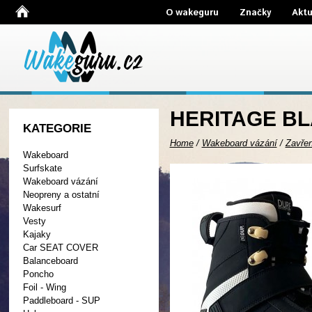
O wakeguru
Značky
Aktu
HERITAGE BL
KATEGORIE
Home
/
Wakeboard vázání
/
Zavře
Wakeboard
Surfskate
Wakeboard vázání
Neopreny a ostatní
Wakesurf
Vesty
Kajaky
Car SEAT COVER
Balanceboard
Poncho
Foil - Wing
Paddleboard - SUP