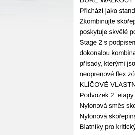
DURE WALKOUT LIN
Přichází jako stand
Zkombinujte skořep
poskytuje skvělé p
Stage 2 s podpise
dokonalou kombinac
přísady, kterými j
neoprenové flex zón
KLÍČOVÉ VLAST
Podvozek 2. etapy
Nylonová směs ske
Nylonová skořepin
Blatníky pro kritick