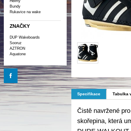
Helmy
Bundy
Rukavice na wake
ZNAČKY
DUP Wakeboards
Sooruz
AZTRON
Aquatone
Specifikace
Tabulka v
Čistě navržené pro
skořepina, která u