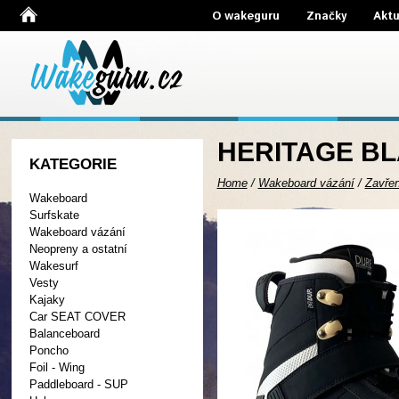
O wakeguru
Značky
Aktu
HERITAGE BL
KATEGORIE
Home
/
Wakeboard vázání
/
Zavře
Wakeboard
Surfskate
Wakeboard vázání
Neopreny a ostatní
Wakesurf
Vesty
Kajaky
Car SEAT COVER
Balanceboard
Poncho
Foil - Wing
Paddleboard - SUP