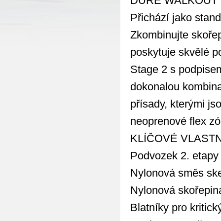
DURE WALKOUT LIN
Přichází jako stand
Zkombinujte skořep
poskytuje skvělé p
Stage 2 s podpise
dokonalou kombinac
přísady, kterými j
neoprenové flex zón
KLÍČOVÉ VLAST
Podvozek 2. etapy
Nylonová směs ske
Nylonová skořepin
Blatníky pro kritick