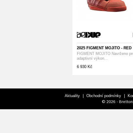
2025 FIGMENT MOJITO - RED
FIGMENT MOJITO Navrženo pr
adaptivní výkon...
6 930 Kč
|
|
Aktuality
Obchodní podmínky
Ko
© 2026 - Bretton 