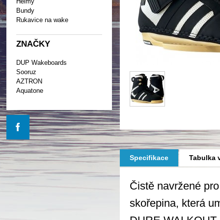
Helmy
Bundy
Rukavice na wake
ZNAČKY
DUP Wakeboards
Sooruz
AZTRON
Aquatone
Specifikace
Tabulka v
Čistě navržené pro
skořepina, která u