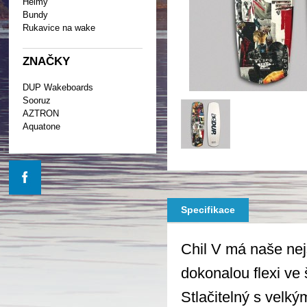
Helmy
Bundy
Rukavice na wake
ZNAČKY
DUP Wakeboards
Sooruz
AZTRON
Aquatone
Specifikace
Chil V má naše nejs
dokonalou flexi ve 
Stlačitelný s velk