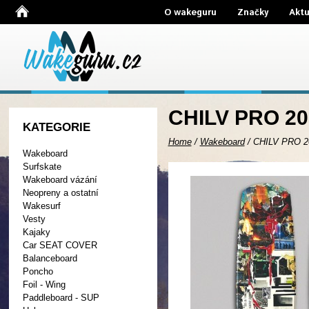
O wakeguru
Značky
Aktu
CHILV PRO 20
KATEGORIE
Home
/
Wakeboard
/
CHILV PRO 2
Wakeboard
Surfskate
Wakeboard vázání
Neopreny a ostatní
Wakesurf
Vesty
Kajaky
Car SEAT COVER
Balanceboard
Poncho
Foil - Wing
Paddleboard - SUP