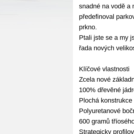
snadné na vodě a m
předefinoval parko
prkno.
Ptali jste se a my 
řada nových velikos
Klíčové vlastnosti
Zcela nové základn
100% dřevěné jádr
Plochá konstrukce
Polyuretanové bočn
600 gramů tříoséh
Strategicky profilo