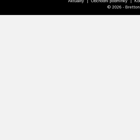
|
|
Aktuality
Obchodní podmínky
Ko
© 2026 - Bretton 