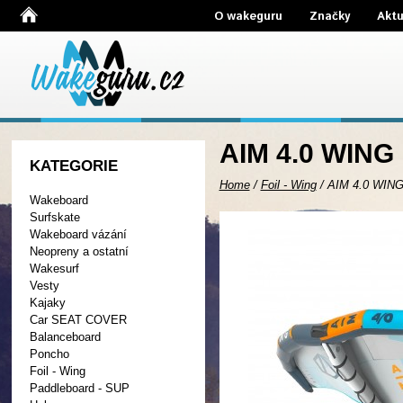
O wakeguru
Značky
Aktu
AIM 4.0 WING
KATEGORIE
Home
/
Foil - Wing
/
AIM 4.0 WIN
Wakeboard
Surfskate
Wakeboard vázání
Neopreny a ostatní
Wakesurf
Vesty
Kajaky
Car SEAT COVER
Balanceboard
Poncho
Foil - Wing
Paddleboard - SUP