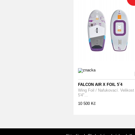
FALCON AIR X FOIL 5´4
Wing Foil / Nafukovací. Velikost
5'4"...
10 500 Kč