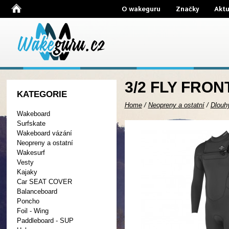
O wakeguru
Značky
Aktu
3/2 FLY FRON
KATEGORIE
Home
/
Neopreny a ostatní
/
Dlouh
Wakeboard
Surfskate
Wakeboard vázání
Neopreny a ostatní
Wakesurf
Vesty
Kajaky
Car SEAT COVER
Balanceboard
Poncho
Foil - Wing
Paddleboard - SUP