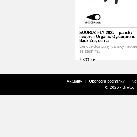
SOÖRUZ FLY 2025 – pánský
neopren Organic Oysterprene
Back Zip, černá
Cenově dostupný pánský neopr
se zadním...
2 600 Kč
|
|
Aktuality
Obchodní podmínky
Ko
© 2026 - Bretton 