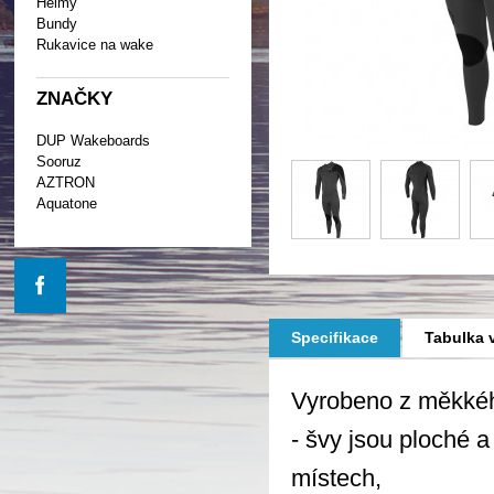
Helmy
Bundy
Rukavice na wake
ZNAČKY
DUP Wakeboards
Sooruz
AZTRON
Aquatone
Specifikace
Tabulka v
Vyrobeno z měkkéh
- švy jsou ploché a
místech,