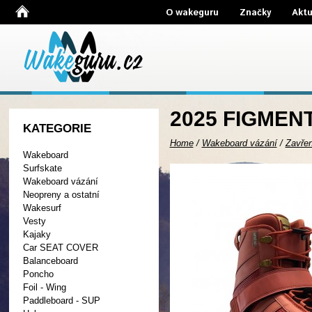
O wakeguru
Značky
Aktu
2025 FIGMEN
KATEGORIE
Home
/
Wakeboard vázání
/
Zavře
Wakeboard
Surfskate
Wakeboard vázání
Neopreny a ostatní
Wakesurf
Vesty
Kajaky
Car SEAT COVER
Balanceboard
Poncho
Foil - Wing
Paddleboard - SUP