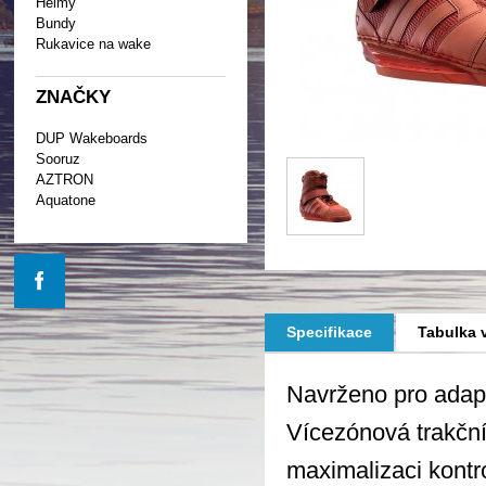
Helmy
Bundy
Rukavice na wake
ZNAČKY
DUP Wakeboards
Sooruz
AZTRON
Aquatone
Specifikace
Tabulka v
Navrženo pro adapt
Vícezónová trakčn
maximalizaci kontro