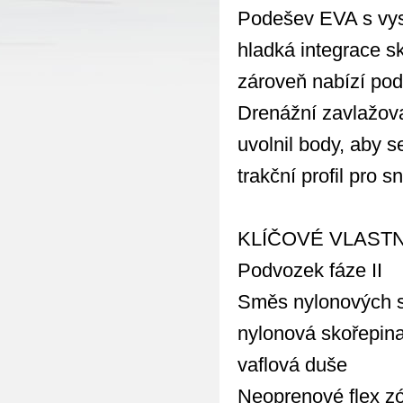
Podešev EVA s vys
hladká integrace s
zároveň nabízí podp
Drenážní zavlažova
uvolnil body, aby s
trakční profil pro 
KLÍČOVÉ VLAST
Podvozek fáze II
Směs nylonových s
nylonová skořepin
vaflová duše
Neoprenové flex z