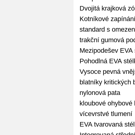
Dvojitá krajková z
Kotníkové zapínání
standard s omezen
trakční gumová po
Mezipodešev EVA s
Pohodlná EVA stél
Vysoce pevná vnějš
blatníky kritických
nylonová pata
kloubové ohybové
vícevrstvé tlumení
EVA tvarovaná sté
Integrovaná středn