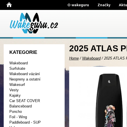
O wakeguru
Značky
Aktu
2025 ATLAS 
KATEGORIE
Home
/
Wakeboard
/
2025 ATLAS
Wakeboard
Surfskate
Wakeboard vázání
Neopreny a ostatní
Wakesurf
Vesty
Kajaky
Car SEAT COVER
Balanceboard
Poncho
Foil - Wing
Paddleboard - SUP