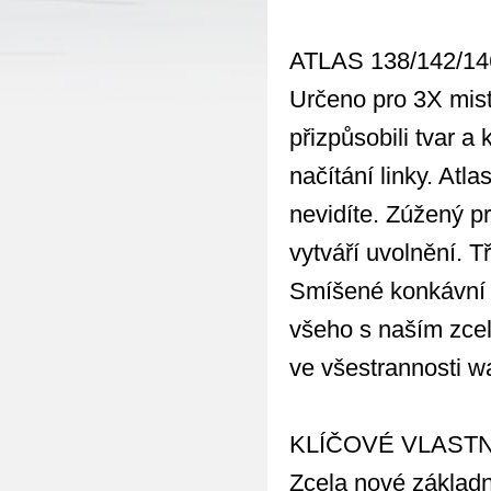
ATLAS 138/142/14
Určeno pro 3X mistr
přizpůsobili tvar a
načítání linky. Atl
nevidíte. Zúžený pr
vytváří uvolnění. T
Smíšené konkávní a
všeho s naším zce
ve všestrannosti 
KLÍČOVÉ VLAST
Zcela nové základn