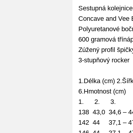
Sestupná kolejnice
Concave and Vee 
Polyuretanové bočn
600 gramová tříná
Zúžený profil špičk
3-stupňový rocker
1.Délka (cm) 2.Šíř
6.Hmotnost (cm)
1. 2. 3
138 43,0 34,6 – 4
142 44 37,1 – 47
146 44 37,1 – 47