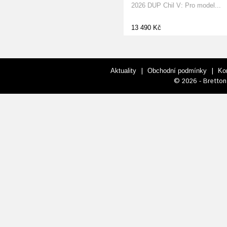
2026 DUP Chil V: Pro model...
13 490 Kč
|
|
Aktuality
Obchodní podmínky
Ko
© 2026 - Bretton 