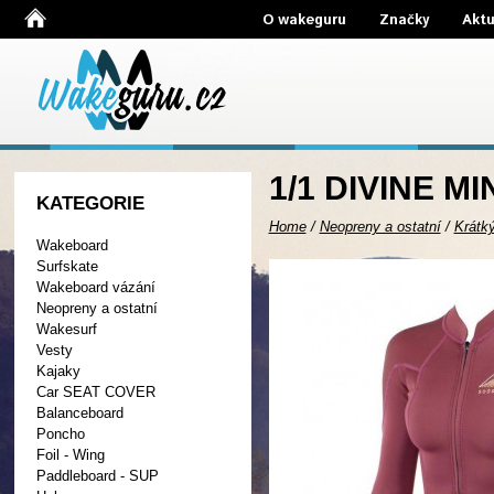
O wakeguru
Značky
Aktu
1/1 DIVINE MI
KATEGORIE
Home
/
Neopreny a ostatní
/
Krátk
Wakeboard
Surfskate
Wakeboard vázání
Neopreny a ostatní
Wakesurf
Vesty
Kajaky
Car SEAT COVER
Balanceboard
Poncho
Foil - Wing
Paddleboard - SUP