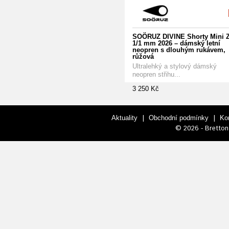
SOÖRUZ DIVINE Shorty Mini Z
1/1 mm 2026 – dámský letní
neopren s dlouhým rukávem,
růžová
Ultralehký a stylový dámský
neopren střihu...
3 250 Kč
|
|
Aktuality
Obchodní podmínky
Ko
© 2026 - Bretton 